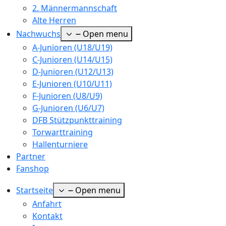
2. Männermannschaft
Alte Herren
Nachwuchs
Open menu
A-Junioren (U18/U19)
C-Junioren (U14/U15)
D-Junioren (U12/U13)
E-Junioren (U10/U11)
F-Junioren (U8/U9)
G-Junioren (U6/U7)
DFB Stützpunkttraining
Torwarttraining
Hallenturniere
Partner
Fanshop
Startseite
Open menu
Anfahrt
Kontakt