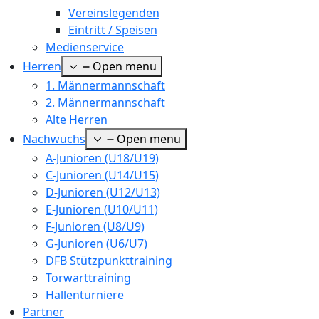
Vereinslegenden
Eintritt / Speisen
Medienservice
Herren
Open menu
1. Männermannschaft
2. Männermannschaft
Alte Herren
Nachwuchs
Open menu
A-Junioren (U18/U19)
C-Junioren (U14/U15)
D-Junioren (U12/U13)
E-Junioren (U10/U11)
F-Junioren (U8/U9)
G-Junioren (U6/U7)
DFB Stützpunkttraining
Torwarttraining
Hallenturniere
Partner