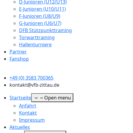
D-Junioren (U12/U13)
E-Junioren (U10/U11)
F-Junioren (U8/U9)
G-Junioren (U6/U7)
DFB Stützpunkttraining
Torwarttraining
Hallenturniere
Partner
Fanshop
+49 (0) 3583 700365
kontakt@vfb-zittau.de
Startseite
Open menu
Anfahrt
Kontakt
Impressum
Aktuelles