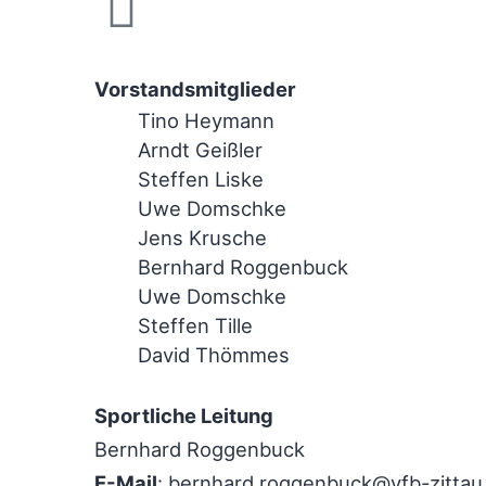
Vorstandsmitglieder
Tino Heymann
Arndt Geißler
Steffen Liske
Uwe Domschke
Jens Krusche
Bernhard Roggenbuck
Uwe Domschke
Steffen Tille
David Thömmes
Sportliche Leitung
Bernhard Roggenbuck
E-Mail
:
bernhard.roggenbuck@vfb-zittau