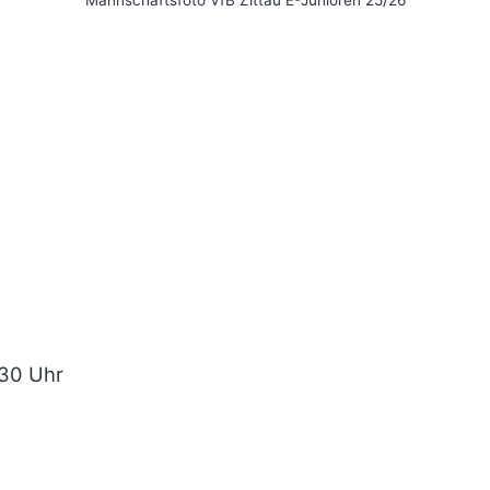
Mannschaftsfoto VfB Zittau E-Junioren 25/26
.30 Uhr