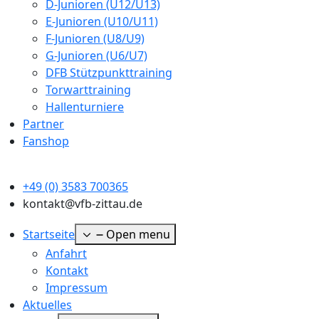
D-Junioren (U12/U13)
E-Junioren (U10/U11)
F-Junioren (U8/U9)
G-Junioren (U6/U7)
DFB Stützpunkttraining
Torwarttraining
Hallenturniere
Partner
Fanshop
+49 (0) 3583 700365
kontakt@vfb-zittau.de
Startseite
Open menu
Anfahrt
Kontakt
Impressum
Aktuelles