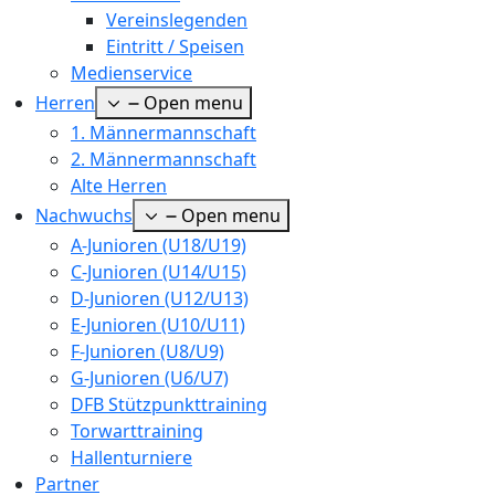
Vereinslegenden
Eintritt / Speisen
Medienservice
Herren
Open menu
1. Männermannschaft
2. Männermannschaft
Alte Herren
Nachwuchs
Open menu
A-Junioren (U18/U19)
C-Junioren (U14/U15)
D-Junioren (U12/U13)
E-Junioren (U10/U11)
F-Junioren (U8/U9)
G-Junioren (U6/U7)
DFB Stützpunkttraining
Torwarttraining
Hallenturniere
Partner