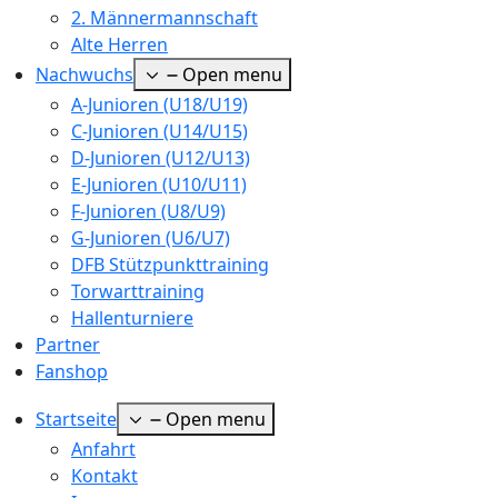
2. Männermannschaft
Alte Herren
Nachwuchs
Open menu
A-Junioren (U18/U19)
C-Junioren (U14/U15)
D-Junioren (U12/U13)
E-Junioren (U10/U11)
F-Junioren (U8/U9)
G-Junioren (U6/U7)
DFB Stützpunkttraining
Torwarttraining
Hallenturniere
Partner
Fanshop
Startseite
Open menu
Anfahrt
Kontakt