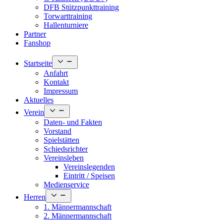
DFB Stützpunkttraining
Torwarttraining
Hallenturniere
Partner
Fanshop
Open
Startseite
menu
Anfahrt
Kontakt
Impressum
Aktuelles
Open
Verein
menu
Daten- und Fakten
Vorstand
Spielstätten
Schiedsrichter
Vereinsleben
Vereinslegenden
Eintritt / Speisen
Medienservice
Open
Herren
menu
1. Männermannschaft
2. Männermannschaft