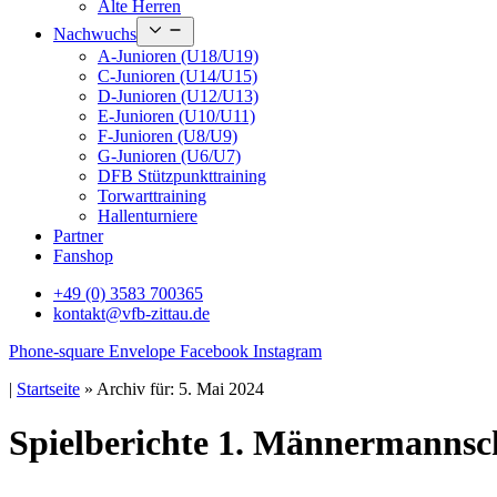
Alte Herren
Open
Nachwuchs
menu
A-Junioren (U18/U19)
C-Junioren (U14/U15)
D-Junioren (U12/U13)
E-Junioren (U10/U11)
F-Junioren (U8/U9)
G-Junioren (U6/U7)
DFB Stützpunkttraining
Torwarttraining
Hallenturniere
Partner
Fanshop
+49 (0) 3583 700365
kontakt@vfb-zittau.de
Phone-square
Envelope
Facebook
Instagram
|
Startseite
»
Archiv für: 5. Mai 2024
Spielberichte 1. Männermannsc