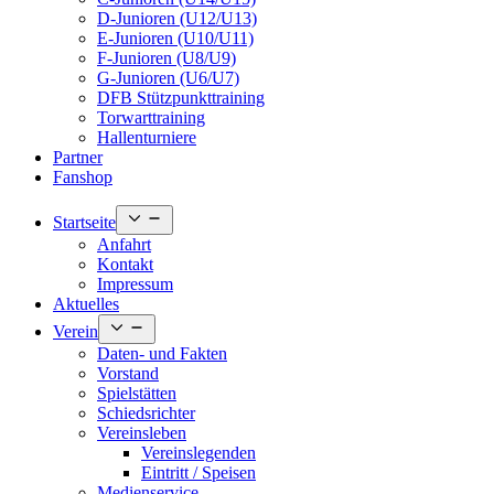
D-Junioren (U12/U13)
E-Junioren (U10/U11)
F-Junioren (U8/U9)
G-Junioren (U6/U7)
DFB Stützpunkttraining
Torwarttraining
Hallenturniere
Partner
Fanshop
Open
Startseite
menu
Anfahrt
Kontakt
Impressum
Aktuelles
Open
Verein
menu
Daten- und Fakten
Vorstand
Spielstätten
Schiedsrichter
Vereinsleben
Vereinslegenden
Eintritt / Speisen
Medienservice