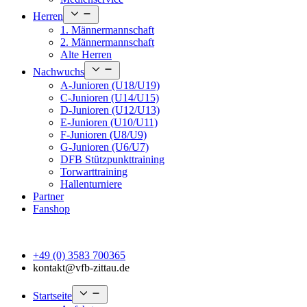
Open
Herren
menu
1. Männermannschaft
2. Männermannschaft
Alte Herren
Open
Nachwuchs
menu
A-Junioren (U18/U19)
C-Junioren (U14/U15)
D-Junioren (U12/U13)
E-Junioren (U10/U11)
F-Junioren (U8/U9)
G-Junioren (U6/U7)
DFB Stützpunkttraining
Torwarttraining
Hallenturniere
Partner
Fanshop
+49 (0) 3583 700365
kontakt@vfb-zittau.de
Open
Startseite
menu