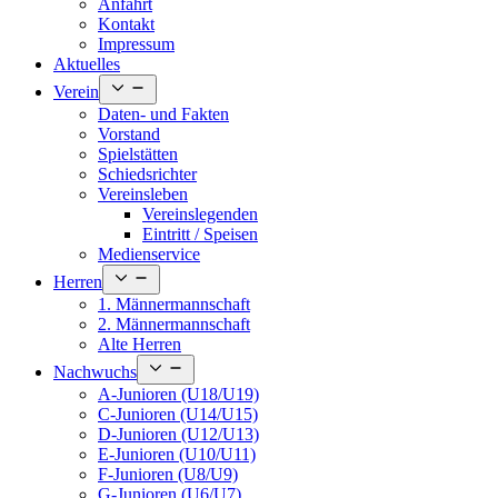
Anfahrt
Kontakt
Impressum
Aktuelles
Open
Verein
menu
Daten- und Fakten
Vorstand
Spielstätten
Schiedsrichter
Vereinsleben
Vereinslegenden
Eintritt / Speisen
Medienservice
Open
Herren
menu
1. Männermannschaft
2. Männermannschaft
Alte Herren
Open
Nachwuchs
menu
A-Junioren (U18/U19)
C-Junioren (U14/U15)
D-Junioren (U12/U13)
E-Junioren (U10/U11)
F-Junioren (U8/U9)
G-Junioren (U6/U7)